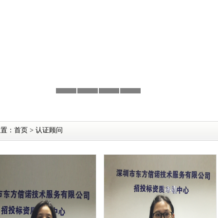
位置：
首页
>
认证顾问