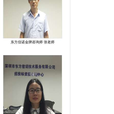
东方信诺金牌咨询师 张老师