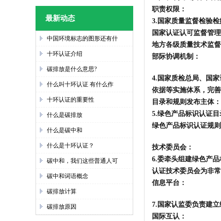
职责权限
：
最新动态
3.国家质量监督检验
国家认证认可监督管理
中国环境标志的图形还有什
地方各级质量技术监督
十环认证介绍
部际协调机制
：
碳排放是什么意思?
4.
国家质检总局、国家
什么叫十环认证 有什么作
依据等实施体系，完善
十环认证的重要性
目录和规则发布主体
：
5.绿色产品标识认证
什么是碳排放
绿色产品标识认证规则
什么是碳中和
什么是十环认证？
技术委员会
：
6.
委牵头组建绿色产品
碳中和，我们这些普通人可
认证技术委员会为非常
碳中和词语概念
信息平台：
碳排放计算
7.
国家认监委负责建立
碳排放原因
国际互认
：