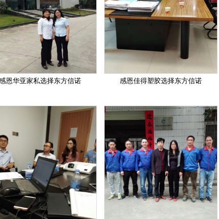
感恩华亚家私选择东方信诺
感恩佳得塑胶选择东方信诺
1
2
3
4
5