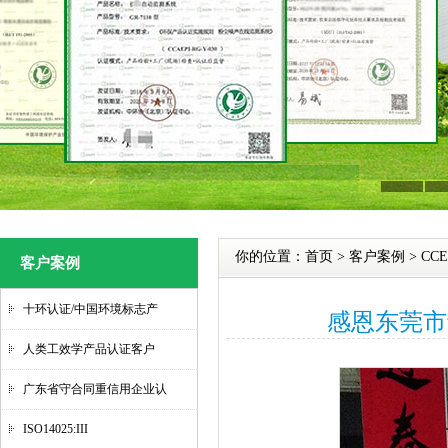
你的位置：
首页
>
客户案例
>
CC
客户案例
十环认证/中国环境标志产
感恩东莞市
人类工效学产品认证客户
广东省守合同重信用企业认
ISO14025:III